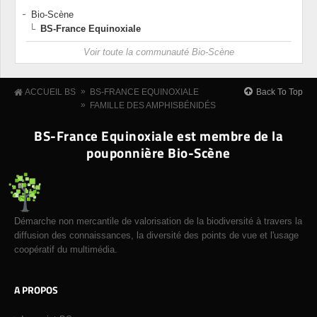
Bio-Scène
BS-France Equinoxiale
Voir toute la communauté Bio-Scène
»
Back To Top
ACCUEIL BS
BS-FRANCE EQUINOXIALE
»
FAMILLE DES AMPHISBÉNIDÉS
BS-France Equinoxiale est membre de la
pouponnière Bio-Scène
Démarche non mercantile de valorisation de la biodiversité à travers la
diffusion des connaissances, la diversité des points de vue et l'usage
coopératif du multimédia.
A PROPOS