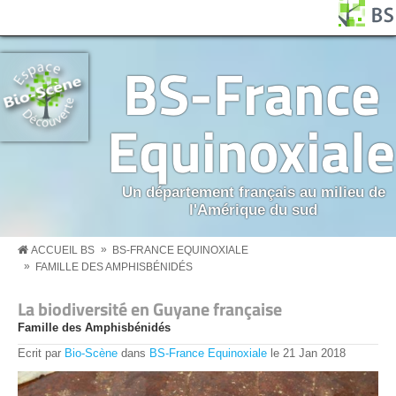
Aller au contenu principal
Panneau de gestion des cookies
BS MENU
BS-France
Equinoxiale
Un département français au milieu de
l'Amérique du sud
»
ACCUEIL BS
BS-FRANCE EQUINOXIALE
»
FAMILLE DES AMPHISBÉNIDÉS
La biodiversité en Guyane française
Famille des Amphisbénidés
Ecrit par
Bio-Scène
dans
BS-France Equinoxiale
le
21
Jan
2018