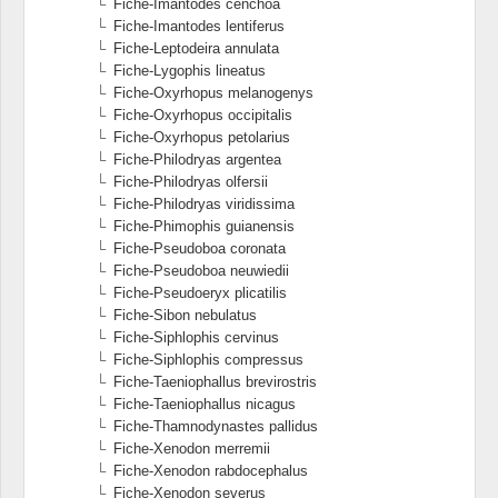
Fiche-Imantodes cenchoa
Fiche-Imantodes lentiferus
Fiche-Leptodeira annulata
Fiche-Lygophis lineatus
Fiche-Oxyrhopus melanogenys
Fiche-Oxyrhopus occipitalis
Fiche-Oxyrhopus petolarius
Fiche-Philodryas argentea
Fiche-Philodryas olfersii
Fiche-Philodryas viridissima
Fiche-Phimophis guianensis
Fiche-Pseudoboa coronata
Fiche-Pseudoboa neuwiedii
Fiche-Pseudoeryx plicatilis
Fiche-Sibon nebulatus
Fiche-Siphlophis cervinus
Fiche-Siphlophis compressus
Fiche-Taeniophallus brevirostris
Fiche-Taeniophallus nicagus
Fiche-Thamnodynastes pallidus
Fiche-Xenodon merremii
Fiche-Xenodon rabdocephalus
Fiche-Xenodon severus