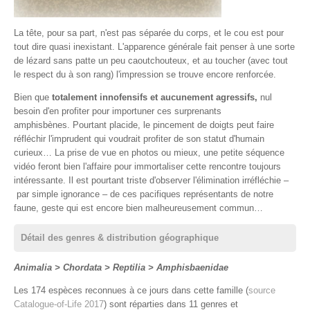
La tête, pour sa part, n'est pas séparée du corps, et le cou est pour
tout dire quasi inexistant. L'apparence générale fait penser à une sorte
de lézard sans patte un peu caoutchouteux, et au toucher (avec tout
le respect du à son rang) l'impression se trouve encore renforcée.
Bien que
totalement innofensifs et aucunement agressifs,
nul
besoin d'en profiter pour importuner ces surprenants
amphisbènes. Pourtant placide, le pincement de doigts peut faire
réfléchir l'imprudent qui voudrait profiter de son statut d'humain
curieux… La prise de vue en photos ou mieux, une petite séquence
vidéo feront bien l'affaire pour immortaliser cette rencontre toujours
intéressante. Il est pourtant triste d'observer l'élimination irréfléchie –
par simple ignorance – de ces pacifiques représentants de notre
faune, geste qui est encore bien malheureusement commun…
Détail des genres & distribution géographique
Animalia > Chordata > Reptilia > Amphisbaenidae
Les 174 espèces reconnues à ce jours dans cette famille (
source
Catalogue-of-Life 2017
) sont réparties dans 11 genres et