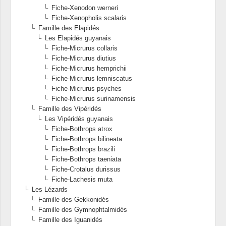
Fiche-Xenodon werneri
Fiche-Xenopholis scalaris
Famille des Elapidés
Les Elapidés guyanais
Fiche-Micrurus collaris
Fiche-Micrurus diutius
Fiche-Micrurus hemprichii
Fiche-Micrurus lemniscatus
Fiche-Micrurus psyches
Fiche-Micrurus surinamensis
Famille des Vipéridés
Les Vipéridés guyanais
Fiche-Bothrops atrox
Fiche-Bothrops bilineata
Fiche-Bothrops brazili
Fiche-Bothrops taeniata
Fiche-Crotalus durissus
Fiche-Lachesis muta
Les Lézards
Famille des Gekkonidés
Famille des Gymnophtalmidés
Famille des Iguanidés