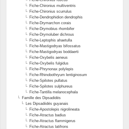
Fiche-Chironius multiventris
Fiche-Chironius scurrulus
Fiche-Dendrophidion dendrophis
Fiche-Drymarchon corais
Fiche-Drymobius rhombifer
Fiche-Drymoluber dichrous
Fiche-Leptophis ahaetulla
Fiche-Mastigodryas bifossatus
Fiche-Mastigodryas boddaerti
Fiche-Oxybelis aeneus
Fiche-Oxybelis fulgidus
Fiche-Phrynonax polylepis
Fiche-Rhinobothryum lentiginosum
Fiche-Spilotes pullatus
Fiche-Spilotes sulphureus
Fiche-Tantilla melanocephala
Famille des Dipsadidés
Les Dipsadiidés guyanais
Fiche-Apostolepis nigrolineata
Fiche-Atractus badius
Fiche-Atractus flammigerus
Fiche-Atractus latifrons