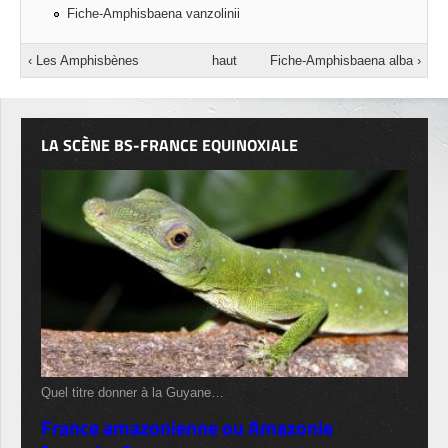
Fiche-Amphisbaena vanzolinii
‹ Les Amphisbènes
haut
Fiche-Amphisbaena alba ›
LA SCÈNE BS-FRANCE EQUINOXIALE
Quel titre donner à la Guyane…
France amazonienne ou Amazonie