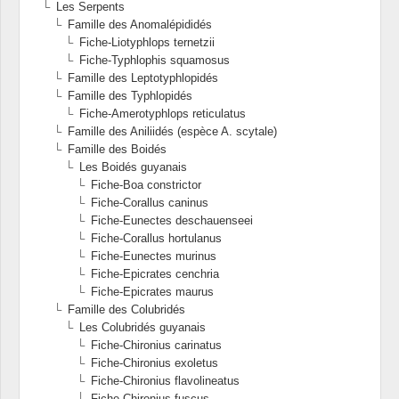
Les Serpents
Famille des Anomalépididés
Fiche-Liotyphlops ternetzii
Fiche-Typhlophis squamosus
Famille des Leptotyphlopidés
Famille des Typhlopidés
Fiche-Amerotyphlops reticulatus
Famille des Aniliidés (espèce A. scytale)
Famille des Boidés
Les Boidés guyanais
Fiche-Boa constrictor
Fiche-Corallus caninus
Fiche-Eunectes deschauenseei
Fiche-Corallus hortulanus
Fiche-Eunectes murinus
Fiche-Epicrates cenchria
Fiche-Epicrates maurus
Famille des Colubridés
Les Colubridés guyanais
Fiche-Chironius carinatus
Fiche-Chironius exoletus
Fiche-Chironius flavolineatus
Fiche-Chironius fuscus