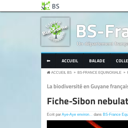
Aller au contenu principal
Panneau de gestion des cookies
BS-Fra
Un département frança
BS MENU
⬅
ACCUEIL
BALADE
COLL
»
»
ACCUEIL BS
BS-FRANCE EQUINOXIALE
La biodiversité en Guyane françai
Fiche-Sibon nebula
Ecrit par
Aye-Aye environ...
dans
BS-France Equ