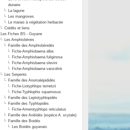
dunaire
La lagune
Les mangroves
Le marais à végétation herbacée
Crédits et liens
Les Fiches BS - Guyane
Les Amphisbènes
Famille des Amphisbénidés
Fiche-Amphisbaena alba
Fiche-Amphisbaena fuliginosa
Fiche-Amphisbaena slevini
Fiche-Amphisbaena vanzolinii
Les Serpents
Famille des Anomalépididés
Fiche-Liotyphlops ternetzii
Fiche-Typhlophis squamosus
Famille des Leptotyphlopidés
Famille des Typhlopidés
Fiche-Amerotyphlops reticulatus
Famille des Aniliidés (espèce A. scytale)
Famille des Boidés
Les Boidés guyanais