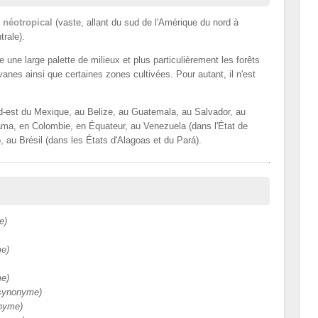
 néotropical
(vaste, allant du sud de l'Amérique du nord à
trale).
 une large palette de milieux et plus particulièrement les forêts
anes ainsi que certaines zones cultivées. Pour autant, il n'est
d-est du Mexique, au Belize, au Guatemala, au Salvador, au
ma, en Colombie, en Équateur, au Venezuela (dans l'État de
o, au Brésil (dans les États d'Alagoas et du Pará).
e)
me)
me)
(synonyme)
onyme)