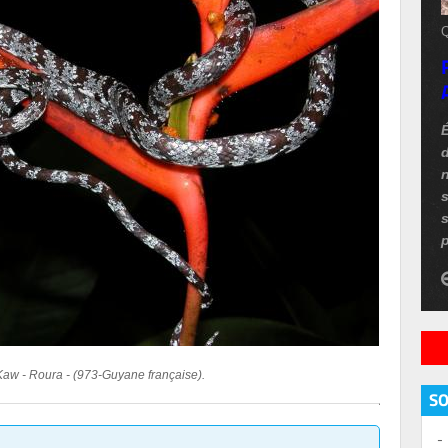
Q
d
n
s
p
aw - Roura - (973-Guyane française).
S