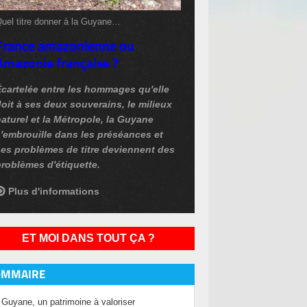
uel titre donner à la Guyane…
France amazonienne ou
Amazonie française ?
Écartelée entre les hommages qu'elle
oit à ses deux souverains, le milieux
aturel et la Métropole, la Guyane
'embrouille dans les préséances et
ses problèmes de titre deviennent des
roblèmes d'étiquette.
Plus d'informations
ET MOI DANS TOUT ÇA ?
OMMAIRE
Guyane, un patrimoine à valoriser