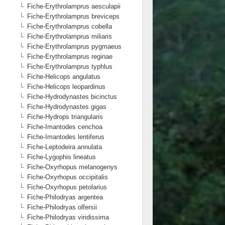
Fiche-Erythrolamprus aesculapii
Fiche-Erythrolamprus breviceps
Fiche-Erythrolamprus cobella
Fiche-Erythrolamprus miliaris
Fiche-Erythrolamprus pygmaeus
Fiche-Erythrolamprus reginae
Fiche-Erythrolamprus typhlus
Fiche-Helicops angulatus
Fiche-Helicops leopardinus
Fiche-Hydrodynastes bicinctus
Fiche-Hydrodynastes gigas
Fiche-Hydrops triangularis
Fiche-Imantodes cenchoa
Fiche-Imantodes lentiferus
Fiche-Leptodeira annulata
Fiche-Lygophis lineatus
Fiche-Oxyrhopus melanogenys
Fiche-Oxyrhopus occipitalis
Fiche-Oxyrhopus petolarius
Fiche-Philodryas argentea
Fiche-Philodryas olfersii
Fiche-Philodryas viridissima