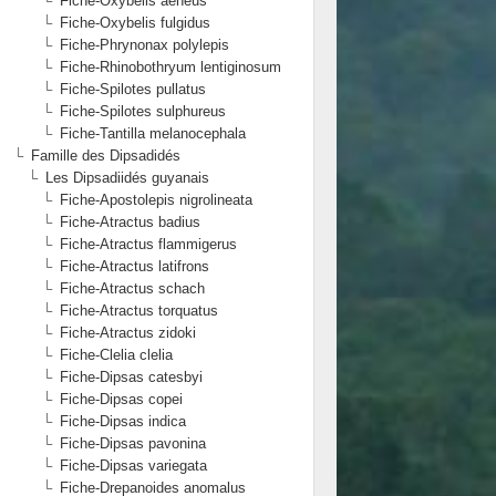
Fiche-Oxybelis aeneus
Fiche-Oxybelis fulgidus
Fiche-Phrynonax polylepis
Fiche-Rhinobothryum lentiginosum
Fiche-Spilotes pullatus
Fiche-Spilotes sulphureus
Fiche-Tantilla melanocephala
Famille des Dipsadidés
Les Dipsadiidés guyanais
Fiche-Apostolepis nigrolineata
Fiche-Atractus badius
Fiche-Atractus flammigerus
Fiche-Atractus latifrons
Fiche-Atractus schach
Fiche-Atractus torquatus
Fiche-Atractus zidoki
Fiche-Clelia clelia
Fiche-Dipsas catesbyi
Fiche-Dipsas copei
Fiche-Dipsas indica
Fiche-Dipsas pavonina
Fiche-Dipsas variegata
Fiche-Drepanoides anomalus