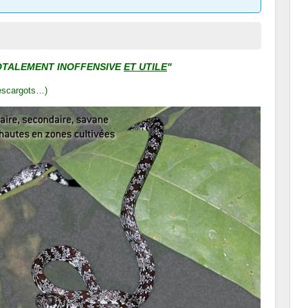
 "TOTALEMENT INOFFENSIVE
ET UTILE
"
'escargots…)