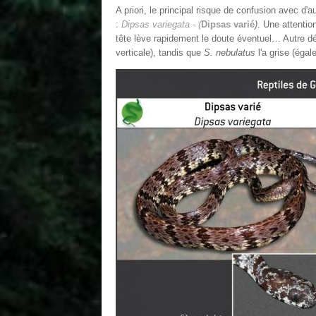
A priori, le principal risque de confusion avec d
:
Dipsas variegata - (
Dipsas varié
)
. Une attentio
tête lève rapidement le doute éventuel… Autre dé
verticale), tandis que
S. nebulatus
l'a grise (égal