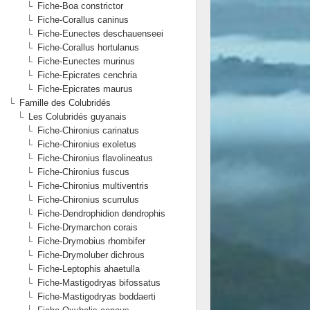
Fiche-Boa constrictor
Fiche-Corallus caninus
Fiche-Eunectes deschauenseei
Fiche-Corallus hortulanus
Fiche-Eunectes murinus
Fiche-Epicrates cenchria
Fiche-Epicrates maurus
Famille des Colubridés
Les Colubridés guyanais
Fiche-Chironius carinatus
Fiche-Chironius exoletus
Fiche-Chironius flavolineatus
Fiche-Chironius fuscus
Fiche-Chironius multiventris
Fiche-Chironius scurrulus
Fiche-Dendrophidion dendrophis
Fiche-Drymarchon corais
Fiche-Drymobius rhombifer
Fiche-Drymoluber dichrous
Fiche-Leptophis ahaetulla
Fiche-Mastigodryas bifossatus
Fiche-Mastigodryas boddaerti