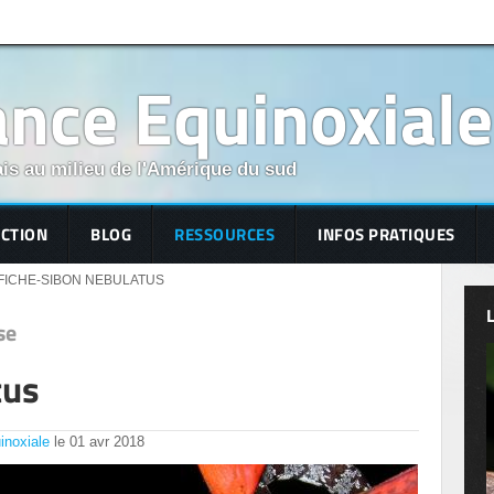
nce Equinoxiale
is au milieu de l'Amérique du sud
ECTION
BLOG
RESSOURCES
INFOS PRATIQUES
FICHE-SIBON NEBULATUS
se
tus
inoxiale
le
01
avr
2018