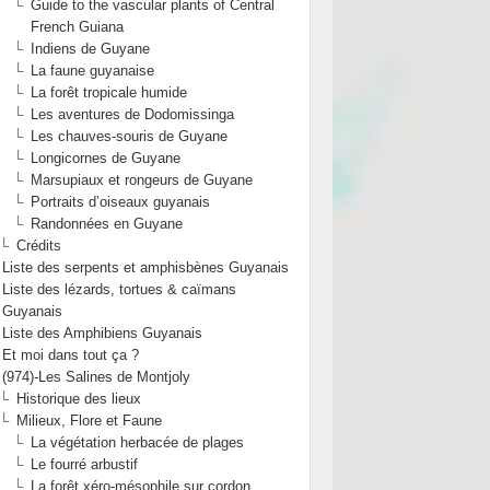
Guide to the vascular plants of Central
French Guiana
Indiens de Guyane
La faune guyanaise
La forêt tropicale humide
Les aventures de Dodomissinga
Les chauves-souris de Guyane
Longicornes de Guyane
Marsupiaux et rongeurs de Guyane
Portraits d’oiseaux guyanais
Randonnées en Guyane
Crédits
Liste des serpents et amphisbènes Guyanais
Liste des lézards, tortues & caïmans
Guyanais
Liste des Amphibiens Guyanais
Et moi dans tout ça ?
(974)-Les Salines de Montjoly
Historique des lieux
Milieux, Flore et Faune
La végétation herbacée de plages
Le fourré arbustif
La forêt xéro-mésophile sur cordon