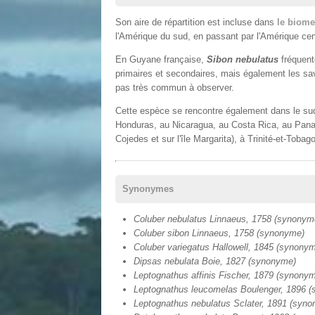
Son aire de répartition est incluse dans
le biome
l'Amérique du sud, en passant par l'Amérique cen
En Guyane française,
Sibon nebulatus
fréquente
primaires et secondaires, mais également les sav
pas très commun à observer.
Cette espèce se rencontre également dans le su
Honduras, au Nicaragua, au Costa Rica, au Pana
Cojedes et sur l'île Margarita), à Trinité-et-Tobag
Synonymes
Coluber nebulatus Linnaeus, 1758 (synonym
Coluber sibon Linnaeus, 1758 (synonyme)
Coluber variegatus Hallowell, 1845 (synony
Dipsas nebulata Boie, 1827 (synonyme)
Leptognathus affinis Fischer, 1879 (synony
Leptognathus leucomelas Boulenger, 1896 
Leptognathus nebulatus Sclater, 1891 (syn