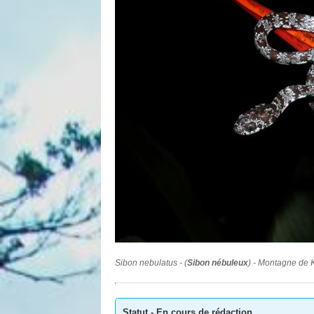
Sibon nebulatus - (
Sibon nébuleux
) -
Montagne de K
Statut - En cours de rédaction