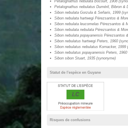
Petalognathus nebulata Bocourt, 1908 (syn
Petalognathus nebulatus Duméril, Bibron & 
Sibon nebulata Gorzula & Señaris, 1999 (s
Sibon nebulata hartwegi Pérezsantos & Mor
Sibon nebulata leucomelas Pérezsantos & 
Sibon nebulata nebulata Pérezsantos & Mo
Sibon nebulata popayanensis Pérezsantos 
Sibon nebulatus hartwegi Peters, 1960 (sy
Sibon nebulatus nebulatus Kornacker, 1999
Sibon nebulatus popayanensis Peters, 1960
Sibon sibon Stuart, 1935 (synonyme)
Statut de l'espèce en Guyane
Risques de confusions