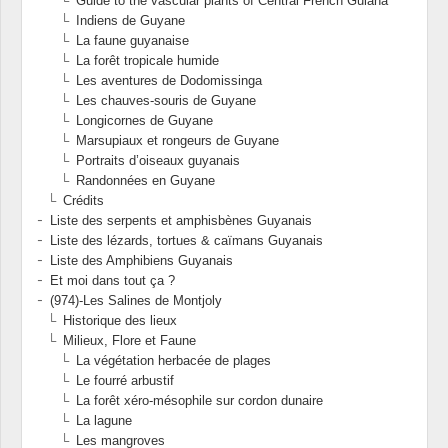
Guide to the vascular plants of Central French Guiana
Indiens de Guyane
La faune guyanaise
La forêt tropicale humide
Les aventures de Dodomissinga
Les chauves-souris de Guyane
Longicornes de Guyane
Marsupiaux et rongeurs de Guyane
Portraits d’oiseaux guyanais
Randonnées en Guyane
Crédits
Liste des serpents et amphisbènes Guyanais
Liste des lézards, tortues & caïmans Guyanais
Liste des Amphibiens Guyanais
Et moi dans tout ça ?
(974)-Les Salines de Montjoly
Historique des lieux
Milieux, Flore et Faune
La végétation herbacée de plages
Le fourré arbustif
La forêt xéro-mésophile sur cordon dunaire
La lagune
Les mangroves