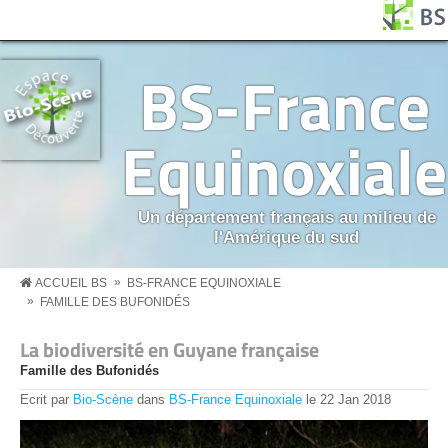
Aller au contenu principal
Panneau de gestion des cookies
BS MENU
BS-France
Equinoxiale
Un département français au milieu de
l'Amérique du sud
»
ACCUEIL BS
BS-FRANCE EQUINOXIALE
»
FAMILLE DES BUFONIDÉS
La biodiversité en Guyane française
Famille des Bufonidés
Ecrit par
Bio-Scène
dans
BS-France Equinoxiale
le
22
Jan
2018