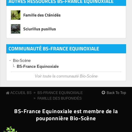
AUTRES RESSOURCES BS-FRANCE EQUINOXIALE
Famille des Cténidés
Sciurillus pusillus
COMMUNAUTÉ BS-FRANCE EQUINOXIALE
Bio-Scène
BS-France Equinoxiale
Voir toute la communauté Bio-Scène
»
Back To Top
ACCUEIL BS
BS-FRANCE EQUINOXIALE
»
FAMILLE DES BUFONIDÉS
BS-France Equinoxiale est membre de la
pouponnière Bio-Scène