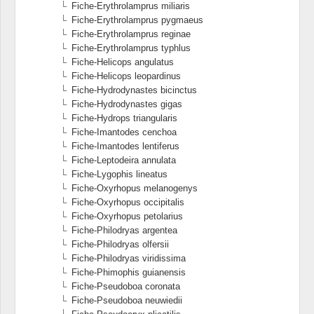
Fiche-Erythrolamprus miliaris
Fiche-Erythrolamprus pygmaeus
Fiche-Erythrolamprus reginae
Fiche-Erythrolamprus typhlus
Fiche-Helicops angulatus
Fiche-Helicops leopardinus
Fiche-Hydrodynastes bicinctus
Fiche-Hydrodynastes gigas
Fiche-Hydrops triangularis
Fiche-Imantodes cenchoa
Fiche-Imantodes lentiferus
Fiche-Leptodeira annulata
Fiche-Lygophis lineatus
Fiche-Oxyrhopus melanogenys
Fiche-Oxyrhopus occipitalis
Fiche-Oxyrhopus petolarius
Fiche-Philodryas argentea
Fiche-Philodryas olfersii
Fiche-Philodryas viridissima
Fiche-Phimophis guianensis
Fiche-Pseudoboa coronata
Fiche-Pseudoboa neuwiedii