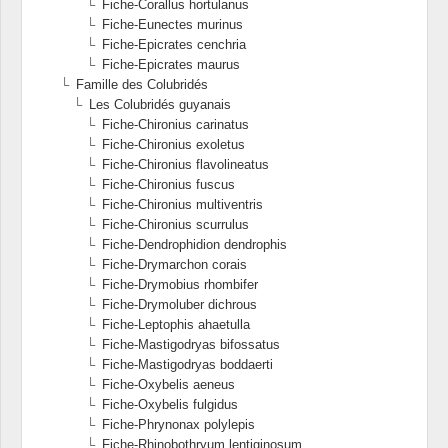
Fiche-Corallus hortulanus
Fiche-Eunectes murinus
Fiche-Epicrates cenchria
Fiche-Epicrates maurus
Famille des Colubridés
Les Colubridés guyanais
Fiche-Chironius carinatus
Fiche-Chironius exoletus
Fiche-Chironius flavolineatus
Fiche-Chironius fuscus
Fiche-Chironius multiventris
Fiche-Chironius scurrulus
Fiche-Dendrophidion dendrophis
Fiche-Drymarchon corais
Fiche-Drymobius rhombifer
Fiche-Drymoluber dichrous
Fiche-Leptophis ahaetulla
Fiche-Mastigodryas bifossatus
Fiche-Mastigodryas boddaerti
Fiche-Oxybelis aeneus
Fiche-Oxybelis fulgidus
Fiche-Phrynonax polylepis
Fiche-Rhinobothryum lentiginosum