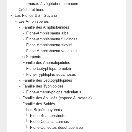
Le marais à végétation herbacée
Crédits et liens
Les Fiches BS - Guyane
Les Amphisbènes
Famille des Amphisbénidés
Fiche-Amphisbaena alba
Fiche-Amphisbaena fuliginosa
Fiche-Amphisbaena slevini
Fiche-Amphisbaena vanzolinii
Les Serpents
Famille des Anomalépididés
Fiche-Liotyphlops ternetzii
Fiche-Typhlophis squamosus
Famille des Leptotyphlopidés
Famille des Typhlopidés
Fiche-Amerotyphlops reticulatus
Famille des Aniliidés (espèce A. scytale)
Famille des Boidés
Les Boidés guyanais
Fiche-Boa constrictor
Fiche-Corallus caninus
Fiche-Eunectes deschauenseei