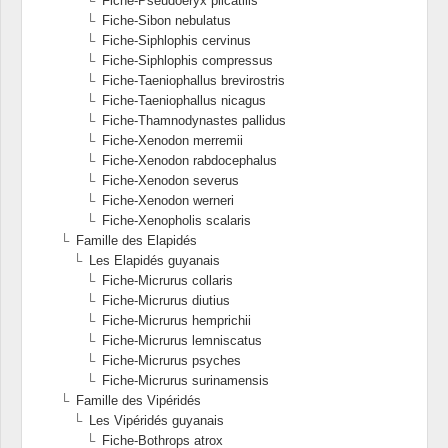
Fiche-Pseudoeryx plicatilis
Fiche-Sibon nebulatus
Fiche-Siphlophis cervinus
Fiche-Siphlophis compressus
Fiche-Taeniophallus brevirostris
Fiche-Taeniophallus nicagus
Fiche-Thamnodynastes pallidus
Fiche-Xenodon merremii
Fiche-Xenodon rabdocephalus
Fiche-Xenodon severus
Fiche-Xenodon werneri
Fiche-Xenopholis scalaris
Famille des Elapidés
Les Elapidés guyanais
Fiche-Micrurus collaris
Fiche-Micrurus diutius
Fiche-Micrurus hemprichii
Fiche-Micrurus lemniscatus
Fiche-Micrurus psyches
Fiche-Micrurus surinamensis
Famille des Vipéridés
Les Vipéridés guyanais
Fiche-Bothrops atrox