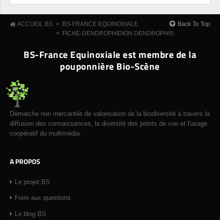
»
Back To Top
ACCUEIL BS
BS-FRANCE EQUINOXIALE
»
FICHE-DENDROPHIDION DENDROPHIS
BS-France Equinoxiale est membre de la
pouponnière Bio-Scène
Démarche non mercantile de valorisation de la biodiversité à travers la
diffusion des connaissances, la diversité des points de vue et l'usage
coopératif du multimédia.
A PROPOS
Le projet BS
Foire aux questions
Le blog BS