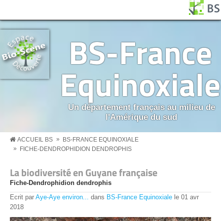
Aller au contenu principal
Panneau de gestion des cookies
BS MENU
BS-France
Equinoxiale
Un département français au milieu de
l'Amérique du sud
»
ACCUEIL BS
BS-FRANCE EQUINOXIALE
»
FICHE-DENDROPHIDION DENDROPHIS
La biodiversité en Guyane française
Fiche-Dendrophidion dendrophis
Ecrit par
Aye-Aye environ...
dans
BS-France Equinoxiale
le
01
avr
2018