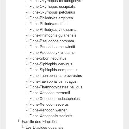
Fiche-Oxyrhopus melanogenys
Fiche-Oxyrhopus occipitalis
Fiche-Oxyrhopus petolarius
Fiche-Philodryas argentea
Fiche-Philodryas olfersii
Fiche-Philodryas viridissima
Fiche-Phimophis guianensis
Fiche-Pseudoboa coronata
Fiche-Pseudoboa neuwiedii
Fiche-Pseudoeryx plicatilis
Fiche-Sibon nebulatus
Fiche-Siphlophis cervinus
Fiche-Siphlophis compressus
Fiche-Taeniophallus brevirostris
Fiche-Taeniophallus nicagus
Fiche-Thamnodynastes pallidus
Fiche-Xenodon merremii
Fiche-Xenodon rabdocephalus
Fiche-Xenodon severus
Fiche-Xenodon werneri
Fiche-Xenopholis scalaris
Famille des Elapidés
Les Elapidés guyanais