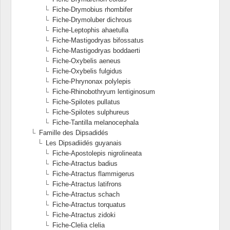
Fiche-Drymobius rhombifer
Fiche-Drymoluber dichrous
Fiche-Leptophis ahaetulla
Fiche-Mastigodryas bifossatus
Fiche-Mastigodryas boddaerti
Fiche-Oxybelis aeneus
Fiche-Oxybelis fulgidus
Fiche-Phrynonax polylepis
Fiche-Rhinobothryum lentiginosum
Fiche-Spilotes pullatus
Fiche-Spilotes sulphureus
Fiche-Tantilla melanocephala
Famille des Dipsadidés
Les Dipsadiidés guyanais
Fiche-Apostolepis nigrolineata
Fiche-Atractus badius
Fiche-Atractus flammigerus
Fiche-Atractus latifrons
Fiche-Atractus schach
Fiche-Atractus torquatus
Fiche-Atractus zidoki
Fiche-Clelia clelia