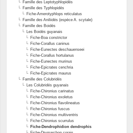
Famille des Leptotyphlopidés
Famille des Typhlopidés
Fiche-Amerotyphlops reticulatus
Famille des Aniliidés (espèce A. scytale)
Famille des Boidés
Les Boidés guyanais
Fiche-Boa constrictor
Fiche-Corallus caninus
Fiche-Eunectes deschauenseei
Fiche-Corallus hortulanus
Fiche-Eunectes murinus
Fiche-Epicrates cenchria
Fiche-Epicrates maurus
Famille des Colubridés
Les Colubridés guyanais
Fiche-Chironius carinatus
Fiche-Chironius exoletus
Fiche-Chironius flavolineatus
Fiche-Chironius fuscus
Fiche-Chironius multiventris
Fiche-Chironius scurrulus
Fiche-Dendrophidion dendrophis
Fiche-Drymarchon corais