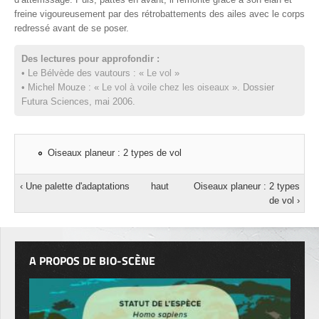
freine vigoureusement par des rétrobattements des ailes avec le corps
redressé avant de se poser.
Des lectures pour approfondir :
• Le Bélvède des vautours : «
Le vol
»
• Michel Mouze : «
Le vol à voile chez les oiseaux
». Dossier
Futura Sciences, mai 2006.
Oiseaux planeur : 2 types de vol
‹ Une palette d'adaptations
haut
Oiseaux planeur : 2 types
de vol ›
A PROPOS DE BIO-SCÈNE