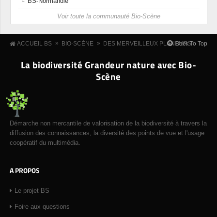
BS-Normandie
Voir toute la communauté Bio-Scène
»
»
Back To Top
ACCUEIL BS
BIO-SCÈNE
DES MERVEILLEUX PLANEURS
La biodiversité Grandeur nature avec Bio-
Scène
Démarche non mercantile de valorisation de la biodiversité à travers la
diffusion des connaissances, la diversité des points de vue et l'usage
coopératif du multimédia.
A PROPOS
Le projet BS
Foire aux questions