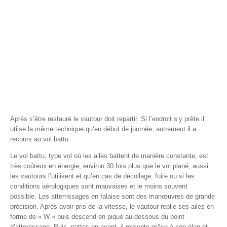
Après s’être restauré le vautour doit repartir. Si l’endroit s’y prête il
utilse la même technique qu’en début de journée, autrement il a
recours au vol battu.
Le vol battu, type vol où les ailes battent de manière constante, est
très coûteux en énergie, environ 30 fois plus que le vol plané, aussi
les vautours l’utilisent et qu’en cas de décollage, fuite ou si les
conditions aérologiques sont mauvaises et le moins souvent
possible. Les atterrissages en falaise sont des manœuvres de grande
précision. Après avoir pris de la vitesse, le vautour replie ses ailes en
forme de « W » puis descend en piqué au-dessous du point
d’atterrissage. Puis, pattes en avant, il remonte grâce à son élan et