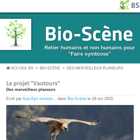
Aller au contenu principal
Panneau de gestion des cookies
BS MENU
Bio-Scène
Relier humains et non humains pour
"Faire symbiose"
»
»
ACCUEIL BS
BIO-SCÈNE
DES MERVEILLEUX PLANEURS
Le projet "Vautours"
Des merveilleux planeurs
Ecrit par
Aye-Aye environ...
dans
Bio-Scène
le
18
oct
2015