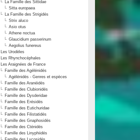
La Famille des Sittidae
Sitta europaea
La Famille des Strigidés
Strix aluco
Asio otus
Athene noctua
Glaucidium passerinum
Aegolius funereus
Les Urodèles
Les Rhynchocéphales
Les Araignées de France
Famille des Agélénidés
Agélénidés - Genres et espèces
Famille des Aranéidés
Famille des Clubionidés
Famille des Dysderidae
Famille des Erésidés
Famille des Eutichuridae
Famille des Filistatidés
Famille des Gnaphosidés
Famille des Cténidés
Famille des Linyphiidés
Famille des Lycosidés