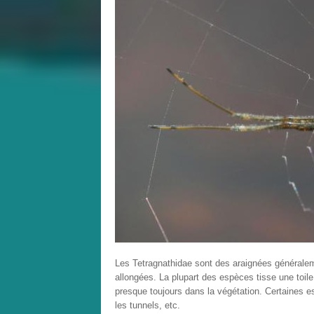
Les Tetragnathidae sont des araignées généralem
allongées. La plupart des espèces tisse une toile
presque toujours dans la végétation. Certaines e
les tunnels, etc.