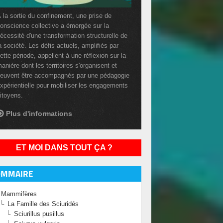
 la sortie du confinement, une prise de
onscience collective a émergée sur la
écessité d'une transformation structurelle de
a société. Les défis actuels, amplifiés par
ette période, appellent à une réflexion sur la
anière dont les territoires s'organisent et
euvent être accompagnés par une pédagogie
xpérientielle pour mobiliser les engagements
itoyens.
Plus d'informations
ET MOI DANS TOUT ÇA ?
OMMAIRE
Mammifères
La Famille des Sciuridés
Sciurillus pusillus