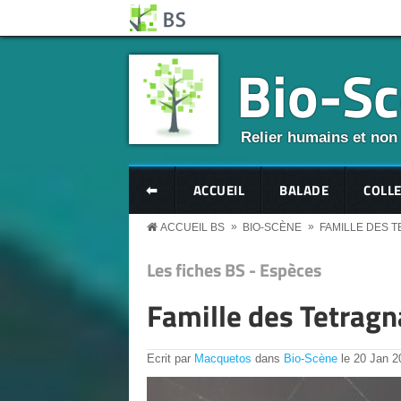
Aller au contenu principal
Panneau de gestion des cookies
Bio-S
Relier humains et non
BS MENU
⬅
ACCUEIL
BALADE
COLL
»
»
ACCUEIL BS
BIO-SCÈNE
FAMILLE DES 
Les fiches BS - Espèces
Famille des Tetragn
Ecrit par
Macquetos
dans
Bio-Scène
le
20
Jan
2