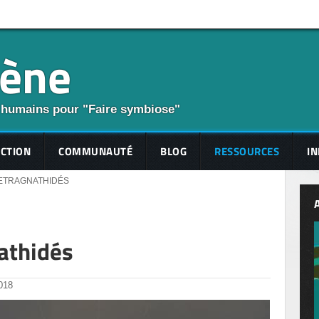
cène
 humains pour "Faire symbiose"
ECTION
COMMUNAUTÉ
BLOG
RESSOURCES
IN
TETRAGNATHIDÉS
athidés
018