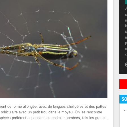
À
c
n
l
c
m
p
e
c
S
ent de forme allongée, avec de longues chélicères et des pattes
 orbiculaire avec un petit trou dans le moyeu. On les rencontre
spèces préfèrent cependant les endroits sombres, tels les grottes,