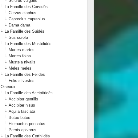
Sciurus vulgaris
La Famille des Cervidés
Cervus elaphus
Capreolus capreolus
Dama dama
La Famille des Suidés
Sus scrofa
La Famille des Mustélidés
Martes martes
Martes foina
Mustela nivalis
Meles meles
La Famille des Félidés
Felis silvestris
Oiseaux
La Famille des Accipitridés
Accipiter gentilis
Accipiter nisus
Aquila fasciata
Buteo buteo
Hieraaetus pennatus
Pernis apivorus
La Famille des Certhiidés